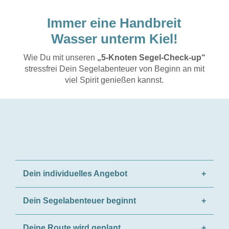
Immer eine Handbreit
Wasser unterm Kiel!
Wie Du mit unseren
„5-Knoten Segel-Check-up“
stressfrei Dein Segelabenteuer von Beginn an mit
viel Spirit genießen kannst.
Dein individuelles Angebot
Ein Skipper muss wissen, was ihn erwartet. Das fängt
Dein Segelabenteuer beginnt
bei den Kosten an. Deshalb hören wir ganz genau zu,
was Du Dir für Deine Segeltour wünschst.
Dein individuelles Angebot wird bestätigt und wir
Deine Route wird geplant