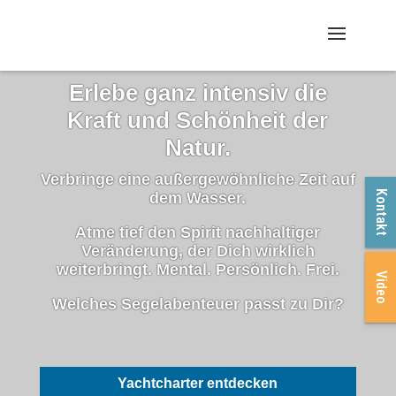
Erlebe ganz intensiv die
Kraft und Schönheit der
Natur.
Verbringe eine außergewöhnliche Zeit auf
Kontakt
dem Wasser.
Atme tief den Spirit nachhaltiger
Veränderung, der Dich wirklich
weiterbringt.
Mental. Persönlich. Frei.
Video
Welches Segelabenteuer passt zu Dir?
Yachtcharter entdecken