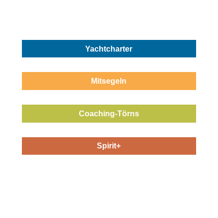
Welches Segelerlebnis passt zu Dir?
Yachtcharter
Mitsegeln
Coaching-Törns
Spirit+