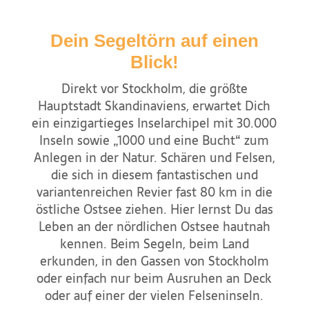
100
185
Regatten starten von hier. Auch die
internationale „Gotland Rund“.
Dein Segeltörn auf einen
Seemeilen (NM)
Kilometer
Diese Insel bietet den einzigen großen
Blick!
Sandstrand in den Schären von Stockholm.
Vor 150 Jahren wurden an dieser Stelle, wo
Direkt vor Stockholm, die größte
Gut zu wissen
heute der Yachthafen ist, die großen
Hauptstadt Skandinaviens, erwartet Dich
Der kleine Hafen von Utö bietet viele
Segelschiffe an Land „auf die Seite gelegt“,
ein einzigartieges Inselarchipel mit 30.000
angenehme Überraschungen. Kleine
um ihre Rümpfe zu reparieren. Auch die
Modeboutiquen, ein sehr gutes Restaurant,
Inseln sowie „1000 und eine Bucht“ zum
Südspitze der Insel bietet einen kleinen
eine alte Mühle und sogar ein
Anlegen in der Natur. Schären und Felsen,
Strand zum Baden.
Bergwerksmuseum. Ja, auf dieser Insel wurde
die sich in diesem fantastischen und
vor 200 Jahren Eisnenerz abgebaut.
variantenreichen Revier fast 80 km in die
östliche Ostsee ziehen. Hier lernst Du das
Utö selbst ist so groß, dass es sich lohnt im
Mehr erfahren
Leben an der nördlichen Ostsee hautnah
Hafen ein paar Fahrräder zu mieten und eine
kennen. Beim Segeln, beim Land
Runde über die wunderschöne Insel zu
erkunden, in den Gassen von Stockholm
fahren.
oder einfach nur beim Ausruhen an Deck
Doch das schönste auf Utö - besser noch in
oder auf einer der vielen Felseninseln.
den gesamten Schären - ist die blaue Stunde.